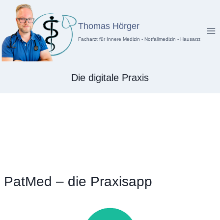
Zum
Inhalt
Thomas Hörger
springen
Facharzt für Innere Medizin - Notfallmedizin - Hausarzt
Die digitale Praxis
PatMed – die Praxisapp